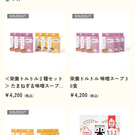
SOLDOUT
SOLDOUT
＜栄養トルトル２種セット
栄養トルトル 味噌スープ 3
＞ たまねぎ＆味噌スープ30
0食
食（各15食）
¥4,200
¥4,200
（税込）
（税込）
SOLDOUT