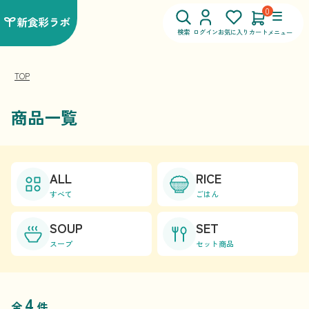
0
検索
ログイン
お気に入り
カート
メニュー
TOP
商品一覧
ALL
RICE
すべて
ごはん
SOUP
SET
スープ
セット商品
4
全
件